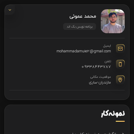
محمد عموئی
برنامه نویس بک اند
ایمیل
mohammadamuie2@gmail.com
تلفن
09338443787
موقعیت مکانی
مازندران-ساری
نمونه کار