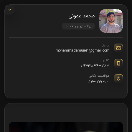
محمد عموئی
برنامه نویس بک اند
ایمیل
mohammadamuie2@gmail.com
تلفن
09338443787
موقعیت مکانی
مازندران-ساری