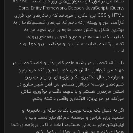
تسلط من بر ابزارها و تکنولوژی‌های روز دنیا مانند ASP.NET
Core، Entity Framework، Dapper، JavaScript، jQuery،
HTML و CSS این امکان را می‌دهد که راهکارهای نرم‌افزاری
کارآمد، امن و بهینه ارائه دهم که نیازهای کسب‌وکارها را به
بهترین شکل پوشش دهد. علاوه بر این، تعهد من به
کیفیت کد، تست‌های جامع و تحویل به‌موقع پروژه،
تضمین‌کننده رضایت مشتریان و موفقیت پروژه‌ها بوده
است.
با سابقه تحصیل در رشته علوم کامپیوتر و ادامه تحصیل در
مهندسی نرم‌افزار، دانش فنی خود را به‌روز نگه می‌دارم و
همواره در حال یادگیری تکنولوژی‌های نوین و بهترین
شیوه‌های توسعه نرم‌افزار هستم. من اهل شهر ساری در
استان مازندران هستم و با تعهد، دقت و نوآوری، تلاش
می‌کنم در هر پروژه اثرگذاری واقعی داشته باشم.
اگر به دنبال یک برنامه‌نویس بک‌اند حرفه‌ای، باتجربه و
متعهد برای طراحی و توسعه نرم‌افزارهای تحت وب و
اپلیکیشن‌های سازمانی هستید، آماده‌ام تا در پروژه‌های شما
همکاری کنم و به رشد کسب‌وکارتان کمک کنم.